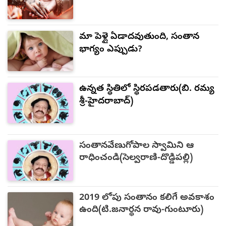
మా పెళ్లై ఏడాదవుతుంది, సంతాన
భాగ్యం ఎప్పుడు?
ఉన్నత స్థితిలో స్థిరపడతారు(బి. రమ్య
శ్రీ-హైదరాబాద్)
సంతానవేణుగోపాల స్వామిని ఆ
రాధించండి(సెల్వరాణి-దొడ్డిపల్లి)
2019 లోపు సంతానం కలిగే అవకాశం
ఉంది(టి.జనార్థన రావు-గుంటూరు)