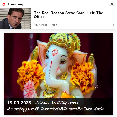
Sun, 9 Aug 2026
వార్తలు
పంచాంగం
తెలుగు సినిమా
ఆరోగ్యం
క్రికెట్
18-09-2023 - సోమవారం దినఫలాలు -
పంచామృతాలతో వినాయకుడిని ఆరాధించినా శుభం