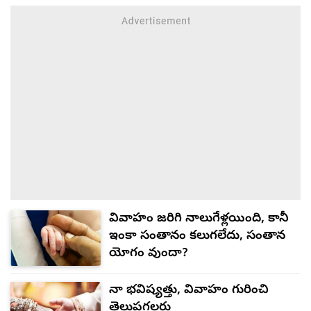
వివాహం జరిగి నాలుగేళ్లయింది, కానీ
ఇంకా సంతానం కలుగలేదు, సంతాన
యోగం వుందా?
నా భవిష్యత్తు, వివాహం గురించి
తెలుపగలరు