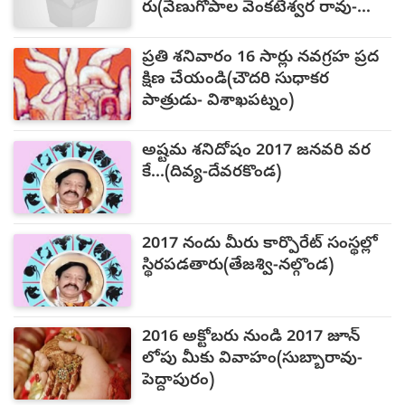
రు(వేణుగోపాల వెంకటేశ్వర రావు-
విశాఖపట్నం)
ప్రతి శనివారం 16 సార్లు నవగ్రహ ప్రద
క్షిణ చేయండి(చౌదరి సుధాకర
పాత్రుడు- విశాఖపట్నం)
అష్టమ శనిదోషం 2017 జనవరి వర
కే...(దివ్య-దేవరకొండ)
2017 నందు మీరు కార్పొరేట్ సంస్థల్లో
స్థిరపడతారు(తేజశ్వి-నల్గొండ)
2016 అక్టోబరు నుండి 2017 జూన్
లోపు మీకు వివాహం(సుబ్బారావు-
పెద్దాపురం)