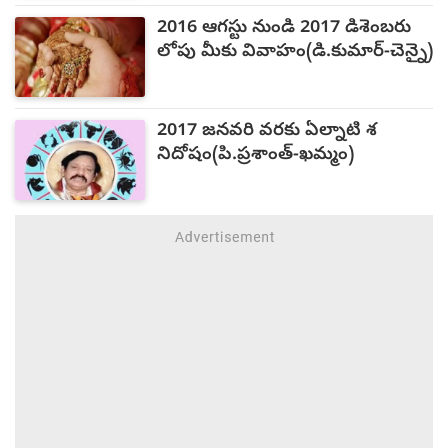
2016 ఆగస్టు నుండి 2017 డిశెంబరు
లోపు మీకు వివాహం(డి.కుమార్-చెన్నై)
2017 జనవరి వరకు ఏల్నాటి శ
నిదోషం(పి.ప్రశాంత్-ఖమ్మం)