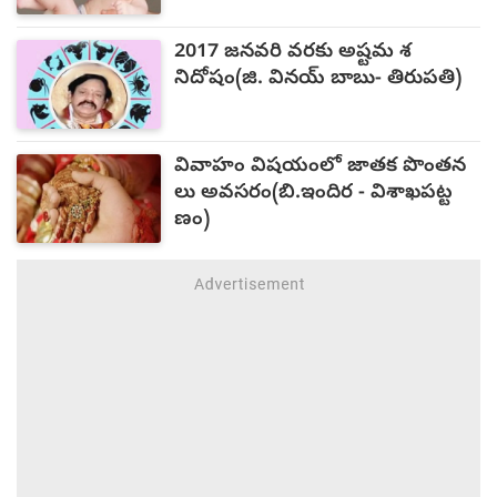
2017 జనవరి వరకు అష్టమ శ
నిదోషం(జి. వినయ్ బాబు- తిరుపతి)
వివాహం విషయంలో జాతక పొంతన
లు అవసరం(బి.ఇందిర - విశాఖపట్ట
ణం)