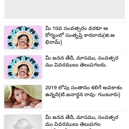
మీ 10వ సంవత్సరం వరకూ ఆ
రోగ్యంలో సంతృప్తి కానరాదు(జి.అ
భిరామ్)
మీ జనన తేదీ, మాసము, సంవత్సర
ము వివరములు తెలుపగలరు.
2019 లోపు సంతానం కలిగే అవకాశం
ఉన్నది(టి.జనార్థన రావు- గుంటూరు)
మీ జనన తేదీ, మాసము, సంవత్సర
ము వివరములు తెలుపగల