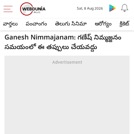
Sat, 8 Aug 2026
వార్తలు
పంచాంగం
తెలుగు సినిమా
ఆరోగ్యం
క్రికెట్
Ganesh Nimmajanam: గణేష్ నిమ్మజ్జనం
సమయంలో ఈ తప్పులు చేయవద్దు