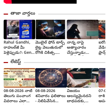
తాజా వార్తలు
Rahul Gandhi,
మొబైల్ ఫోన్ టార్చ్
నాన్న నాపై
ఐరోపా
రాహుల్‌జీ మీ
లైట్ల వెలుతురులో
అత్యాచారం
వేడిగా
పెళ్లెప్పుడు?: GenZ
రోగికి చికిత్స..
చేస్తున్నాడు:
ఫ్రాన్స్
నుంచి ప్రశ్న
ఎక్కడ?
సనత్‌నగర్
కార్చిచ
లేటెస్ట్
పోలీసులకు బాలిక
రవాణా
ఫిర్యాదు
అంత
08-08-2026 నాటి
08-08-2026
విజయం
07-08
తెలుగు పంచాంగ
శనివారం ఫలితాలు
ఆలస్యమైనదని
రాశి ఫ
వివరాలు ఎలా
- నిలిపివేసిన
బాధపడకు,
ఆపద
వున్నాయంటే?
పనులు పూర్తి
ఎందుకంటే?
ఉన్నవా