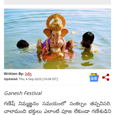
Written By:
సెల్వి
Updated:
Thu, 4 Sep 2025 (16:08 IST)
Ganesh Festival
గణేష్ నిమ్మజ్జనం సమయంలో సంకల్పం తప్పనిసరి.
చాలామంది భక్తులు ఎలాంటి పూజ లేకుండా గణేశుడిని