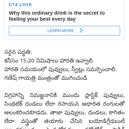
సరైన పద్ధతి:
కనీసం 15-20 నిమిషాలు హారతి ఇవ్వాలి.
హారతి సమయంలో పువ్వులు, స్వీట్లు సమర్పించాలి.
గణేష్ గాయత్రి మంత్రంతో ముగించండి
విగ్రహాన్ని నిమజ్జనానికి ముందు ప్లాస్టిక్ పువ్వులు,
సింథటిక్ దండలు లేదా రసాయన ఆధారిత రంగులతో
అలంకరించకూడదు. తాజా పువ్వులు, దండలు, కాగితం
లేదా వస్త్రంతో తయారు చేసిన బయోడిగ్రేడబుల్