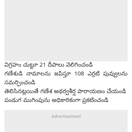
విగ్రహం చుట్టూ 21 దీపాలు వెలిగించండి
గణేశుడి నామాలను జపిస్తూ 108 ఎర్రటి పువ్వులను
సమర్పించండి
తెలిసినట్లయితే గణేశ అథర్వశీర్ష పారాయణం చేయండి
పండుగ ముగింపును అధికారికంగా ప్రకటించండి