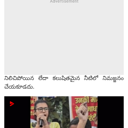
నిలిచిపోయిన లేదా కలుషితమైన నీటిలో నిమజ్జనం
చేయకూడదు.