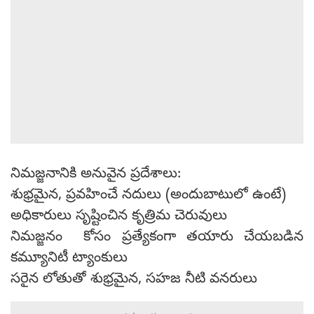
నిమజ్జనానికి అనువైన ప్రదేశాలు:
శుభ్రమైన, ప్రవహించే నదులు (అందుబాటులో ఉంటే)
అధికారులు సృష్టించిన కృత్రిమ చెరువులు
నిమజ్జనం కోసం ప్రత్యేకంగా తయారు చేయబడిన
కమ్యూనిటీ ట్యాంకులు
సరైన లోతుతో శుభ్రమైన, సహజ నీటి వనరులు