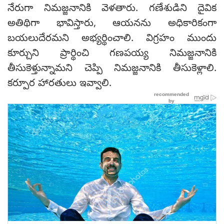
నేరుగా నిమజ్జనానికి వెళతారు. గణేశుడిని దైవిక
అతిథిగా భావిస్తారు, ఆయనను అధికారికంగా
బయలుదేరమని అభ్యర్థించాలి. విగ్రహం ముందు
కూర్చుని ప్రార్థించి గణపయ్య నిమజ్జనానికి
తీసుకెళ్తున్నామని చెప్పి నిమజ్జనానికి తీసుకెళ్లాలి.
కర్పూర హారతులు ఇవ్వాలి.