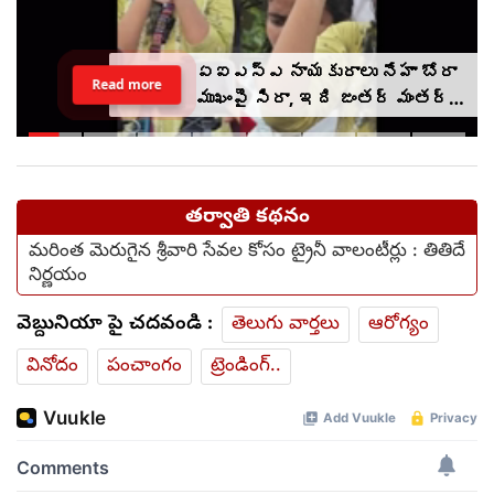
ఏఐఎస్ఎ నాయకురాలు నేహా బోరా
Read more
ముఖంపై సిరా, ఇది జంతర్ మంతర్
కాదంటూ...
తర్వాతి కథనం
మరింత మెరుగైన శ్రీవారి సేవల కోసం ట్రైనీ వాలంటీర్లు : తితిదే
నిర్ణయం
వెబ్దునియా పై చదవండి :
తెలుగు వార్తలు
ఆరోగ్యం
వినోదం
పంచాంగం
ట్రెండింగ్..