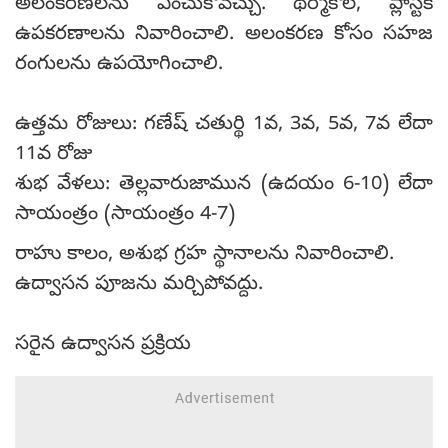
అలంకరణలను ఎంచుకోవచ్చు. థర్మోకోల్, ప్లాస్టిక్
ఉపకరణాలను నివారించాలి. అలంకరణ కోసం సహజ
రంగులను ఉపయోగించాలి.
ఉత్తమ రోజులు: గణేష్ చతుర్థి 1వ, 3వ, 5వ, 7వ లేదా
11వ రోజు
శుభ వేళలు: తెల్లవారుజామున (ఉదయం 6-10) లేదా
సాయంత్రం (సాయంత్రం 4-7)
రాహు కాలం, అశుభ గ్రహ స్థానాలను నివారించాలి.
ఉద్వాసన పూజను మర్చిపోవద్దు.
సరైన ఉద్వాసన ప్రక్రియ