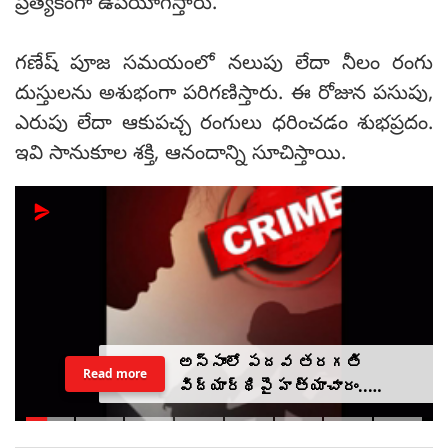
ప్రత్యేకంగా ఉపయోగిస్తారు.
గణేష్ పూజ సమయంలో నలుపు లేదా నీలం రంగు
దుస్తులను అశుభంగా పరిగణిస్తారు. ఈ రోజున పసుపు,
ఎరుపు లేదా ఆకుపచ్చ రంగులు ధరించడం శుభప్రదం.
ఇవి సానుకూల శక్తి, ఆనందాన్ని సూచిస్తాయి.
అస్సాంలో పదవ తరగతి
Read more
విద్యార్థిపై హత్యాచారం..
ఫంక్షన్‌కు వెళ్లిన తల్లి..
మంచంపై విగతజీవిగా..?