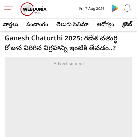
Fri, 7 Aug 2026
వార్తలు
పంచాంగం
తెలుగు సినిమా
ఆరోగ్యం
క్రికెట్
Ganesh Chaturthi 2025: గణేశ చతుర్థి
రోజున విరిగిన విగ్రహాన్ని ఇంటికి తేవడం..?