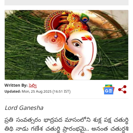
Written By:
సెల్వి
Updated:
Mon, 25 Aug 2025 (16:51 IST)
Lord Ganesha
ప్రతి సంవత్సరం భాద్రపద మాసంలోని శుక్ల పక్ష చతుర్థి
తిథి నాడు గణేశ చతుర్థి ప్రారంభమై.. అనంత చతుర్దశి