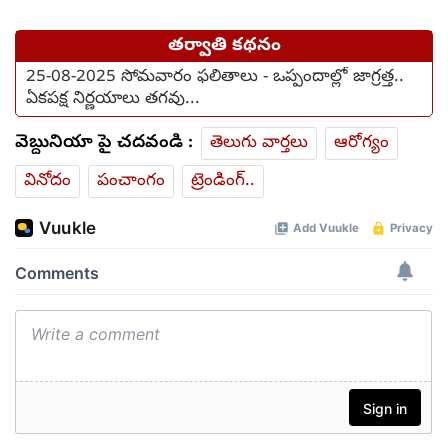
తర్వాతి కథనం
25-08-2025 సోమవారం ఫలితాలు - ఒప్పందాల్లో జాగ్రత్త..
ఏకపక్ష నిర్ణయాలు తగవు...
వెబ్దునియా పై చదవండి :
తెలుగు వార్తలు
ఆరోగ్యం
వినోదం
పంచాంగం
ట్రెండింగ్..