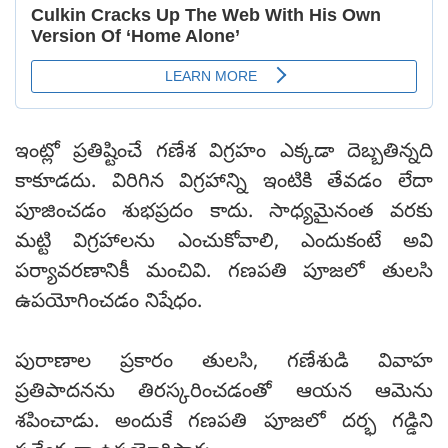
ఇంట్లో ప్రతిష్టించే గణేశ విగ్రహం ఎక్కడా దెబ్బతిన్నది
కాకూడదు. విరిగిన విగ్రహాన్ని ఇంటికి తేవడం లేదా
పూజించడం శుభప్రదం కాదు. సాధ్యమైనంత వరకు
మట్టి విగ్రహాలను ఎంచుకోవాలి, ఎందుకంటే అవి
పర్యావరణానికీ మంచివి. గణపతి పూజలో తులసి
ఉపయోగించడం నిషేధం.
పురాణాల ప్రకారం తులసి, గణేశుడి వివాహ
ప్రతిపాదనను తిరస్కరించడంతో ఆయన ఆమెను
శపించాడు. అందుకే గణపతి పూజలో దర్భ గడ్డిని