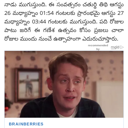
నాడు ముగుస్తుంది. ఈ సంవత్సరం చతుర్థి తిథి ఆగస్టు
26 మధ్యాహ్నం 01:54 గంటలకు ప్రారంభమై ఆగస్టు 27
మధ్యాహ్నం 03:44 గంటలకు ముగుస్తుంది. పది రోజుల
పాటు జరిగే ఈ గణేశ ఉత్సవం కోసం ప్రజలు చాలా
రోజుల ముందు నుంచే ఉత్సాహంగా ఎదురుచూస్తారు.