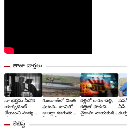
తాజా వార్తలు
నా భర్తను ఏదొక
గుజరాత్‌లో వింత
కళ్లలో కారం చల్లి,
పవన్ 
యాక్సిడెంట్
ఘటన.. బావిలో
కత్తితో పొడిచి..
ఏపీ హ
చేయించి హత్య
అలల్లా ఊగుతున్న
వైకాపా నాయకుడి
ఉత్పత
చేయి: ప్రియుడికి
నీరు.. వీడియో
హత్య
క్యూఆర
లేటెస్ట్
వివాహిత మెసేజ్
వైరల్ (video)