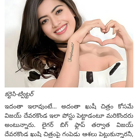
కర్టెసి-ట్విట్టర్
ఇదంతా ఇలావుంటే... అదంతా ఖుషీ చిత్రం కోసమే
విజయ్ దేవరకొండ ఇలా పోస్టు పెట్టాడంటూ మరికొందరు
అంటున్నారు. లైగర్ బిగ్ ఫ్లాప్ తర్వాత విజయ్
దేవరకొండ ఖుషి చిత్రంపై గంపెడు ఆశలు పెట్టుకున్నారనీ,