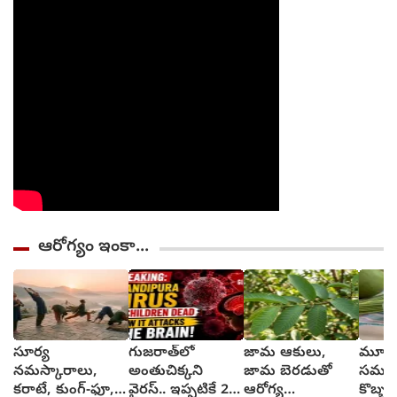
ఆరోగ్యం ఇంకా...
సూర్య
గుజరాత్‌లో
జామ ఆకులు,
మూత్ర
నమస్కారాలు,
అంతుచిక్కని
జామ బెరడుతో
సమస్య
కరాటే, కుంగ్-ఫూ,
వైరస్.. ఇప్పటికే 22
ఆరోగ్య
కొబ్బర