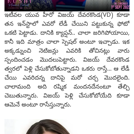
ఇటీవల యువ హీరో విజయ్ దేవరకొండ(VD) కూడా
తన ఇన్‌స్టాలో ఎవరో లేడీ చేయిని పట్టుకున్న ఫోటో
ఒకటి పెట్టాడు. దానికి క్యాప్షన్.. చాలా జరిగిపోయాయి,
కానీ ఇది మాత్రం చాలా స్పెషల్ అంటూ ఇచ్చాడు. ఇక
అక్కడ్నుంచి నెటిజన్లు ఎవరికి తోచినట్లు వారు
స్పందించడం మొదలుపెట్టారు. విజయ్ దేవరకొండ
త్వరలో పెళ్లి చేసుకోబోతున్నాడని ఒకరు రాస్తే... ఆ లేడీ
చేయి ఎవరిదన్న దానిపై మరో చర్చ మొదలైంది.
చాలామంది అది రష్మిక మందనదేనంటూ తేల్చి
చెబుతున్నారు. విజయ్ పెళ్లి చేసుకోబోయేది కూడా
ఆమెనే అంటూ రాసేస్తున్నారు.