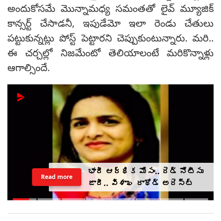
అందుకోసమే మొన్నామధ్య సమంతతో లైవ్ మ్యూజిక్
కాన్సర్ట్ చేసాడనీ, ఇపుడేమో ఇలా రెండు చేతులు
పట్టుకున్నట్లు పోస్ట్ పెట్టారని చెప్పుకుంటున్నారు. మరి..
ఈ చర్చల్లో నిజమేంటో తెలియాలంటే మరికొన్నాళ్లు
ఆగాల్సిందే.
భారీ ఆర్థిక మోసం.. రెడ్ నోటీసు
Read more
జారీ.. విశాఖ రాథోడ్‌‌ అరెస్ట్