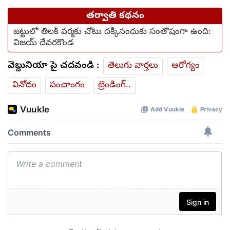
తర్వాతి కథనం
జట్టులో తిలక్ వర్మకు చోటు దక్కినందుకు సంతోషంగా ఉంది:
విజయ్ దేవరకొండ
వెబ్దునియా పై చదవండి :
తెలుగు వార్తలు
ఆరోగ్యం
వినోదం
పంచాంగం
ట్రెండింగ్..