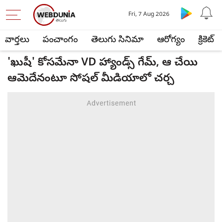
Fri, 7 Aug 2026
వార్తలు
పంచాంగం
తెలుగు సినిమా
ఆరోగ్యం
క్రికెట్
'ఖుషీ' కోసమేనా VD హ్యాండ్స్ గేమ్, ఆ చేయి
ఆమెదేనంటూ సోషల్ మీడియాలో చర్చ