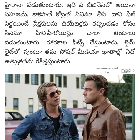
హైరానా పడుతుంటారు. ఇది ఏ బిజినెస్‌లో అయినా
సహజమే. కాకపోతే కోట్లతో సినిమా తీసి, దాని ఫేట్
నిర్ణయించే ప్రేక్షకులను థియేటర్లకు రప్పించడం కోసం
సినిమా హీరోహీరోయిన్లు చాలా తంటాలు
పడుతుంటారు. రకరకాల ఫీట్స్ చేస్తుంటారు. లైమ్
లైట్‌లో వుంటూ తమ సోషల్ మీడియా ఖాతాల్లో ఏదో
ఉత్సుకతను రేకిత్తిస్తుంటారు.