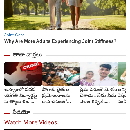
తాజా వార్తలు
అస్సాంలో పదవ
పొగాకు రైతుల
ప్రేమ పేరుతో మోసం
ఆగస్టు
తరగతి విద్యార్థిపై
ప్రయోజనాలను
చేశాడు.. నేను ఏడు
రేషన్ 
హత్యాచారం..
కాపాడటంలో
నెలల గర్భిణి..
పంపిణ
ఫంక్షన్‌కు వెళ్లిన
సర్కారు విఫలం..
న్యాయం కావాలి
తెలంగ
వీడియో
తల్లి.. మంచంపై
వైఎస్ జగన్
(video)
విగతజీవిగా..?
Watch More Videos