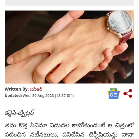
Written By:
ఐవీఆర్
Updated:
Wed, 30 Aug 2023 (13:37 IST)
కర్టెసి-ట్విట్టర్
తమ కొత్త సినిమా విడుదల కాబోతుందంటే ఆ చిత్రంలో
నటించిన నటీనటులు, పనిచేసిన టెక్నీషియన్లు నానా