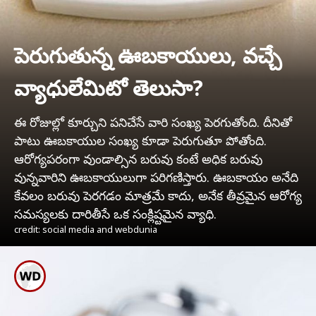
పెరుగుతున్న ఊబకాయులు, వచ్చే
వ్యాధులేమిటో తెలుసా?
ఈ రోజుల్లో కూర్చుని పనిచేసే వారి సంఖ్య పెరగుతోంది. దీనితో
పాటు ఊబకాయుల సంఖ్య కూడా పెరుగుతూ పోతోంది.
ఆరోగ్యపరంగా వుండాల్సిన బరువు కంటే అధిక బరువు
వున్నవారిని ఊబకాయులుగా పరిగణిస్తారు. ఊబకాయం అనేది
కేవలం బరువు పెరగడం మాత్రమే కాదు, అనేక తీవ్రమైన ఆరోగ్య
సమస్యలకు దారితీసే ఒక సంక్లిష్టమైన వ్యాధి.
credit: social media and webdunia