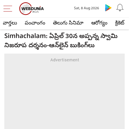
Sat, 8 Aug 2026
వార్తలు
పంచాంగం
తెలుగు సినిమా
ఆరోగ్యం
క్రికెట్
Simhachalam: ఏప్రిల్ 30న అప్పన్న స్వామి
నిజరూప దర్శనం-ఆన్‌లైన్ బుకింగ్‌లు