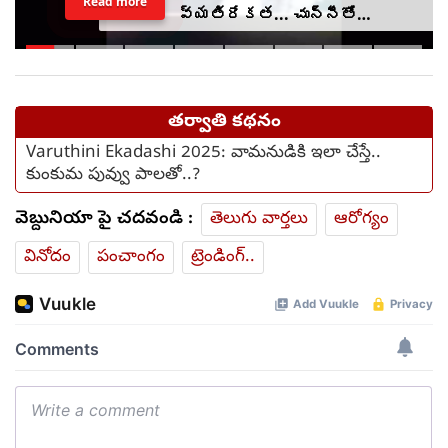
Read more
వ్యతిరేకత... చున్నీతో
ఉరేసుకుని ఆత్మహత్య
తర్వాతి కథనం
Varuthini Ekadashi 2025: వామనుడికి ఇలా చేస్తే..
కుంకుమ పువ్వు పాలతో..?
వెబ్దునియా పై చదవండి :
తెలుగు వార్తలు
ఆరోగ్యం
వినోదం
పంచాంగం
ట్రెండింగ్..