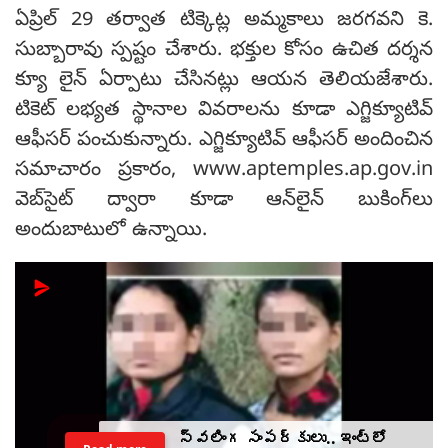
ఏప్రిల్ 29 తర్వాత టిక్కెట్ల అమ్మకాలు జరగవని కె.
సుబ్బారావు స్పష్టం చేశారు. భక్తుల కోసం ఉచిత దర్శన
క్యూ లైన్ ఏర్పాటు చేసినట్లు ఆయన తెలియజేశారు.
టికెట్ లభ్యత స్థానాల వివరాలను కూడా ఎగ్జిక్యూటివ్
ఆఫీసర్ పంచుకున్నారు. ఎగ్జిక్యూటివ్ ఆఫీసర్ అందించిన
సమాచారం ప్రకారం, www.aptemples.ap.gov.in
వెబ్‌సైట్ ద్వారా కూడా ఆన్‌లైన్ బుకింగ్‌లు
అందుబాటులో ఉన్నాయి.
స్వలింగ సంపర్కులు.. ఇంట్లో