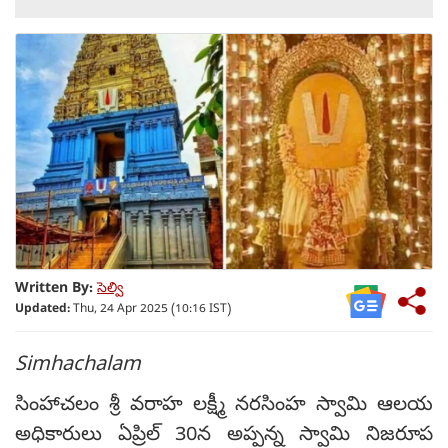
Written By:
సెల్వి
Updated:
Thu, 24 Apr 2025 (10:16 IST)
Simhachalam
సింహాచలం శ్రీ వరాహ లక్ష్మీ నరసింహ స్వామి ఆలయ
అధికారులు ఏప్రిల్ 30న అప్పన్న స్వామి నిజరూప