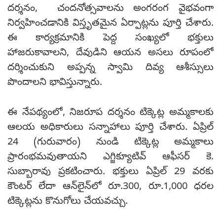
దర్శనం, చందనోత్సవాలను అంగరంగ వైభవంగా
నిర్వహించడానికి విస్తృతమైన ఏర్పాట్లను పూర్తి చేశారు.
ఈ కార్యక్రమానికి పెద్ద సంఖ్యలో భక్తులు
హాజరుకావాలని, దేవుడిని ఆయన అసలు రూపంలో
దర్శించుకుని అప్పన్న స్వామి దివ్య ఆశీస్సులు
పొందాలని భావిస్తున్నారు.
ఈ నేపథ్యంలో, నిజరూప దర్శనం టిక్కెట్ల అమ్మకాలకు
ఆలయ అధికారులు సన్నాహాలు పూర్తి చేశారు. ఏప్రిల్
24 (గురువారం) నుండి టిక్కెట్ల అమ్మకాలు
ప్రారంభమవుతాయని ఎగ్జిక్యూటివ్ ఆఫీసర్ కె.
సుబ్బారావు ప్రకటించారు. భక్తులు ఏప్రిల్ 29 వరకు
కౌంటర్ లేదా ఆన్‌లైన్‌లో రూ.300, రూ.1,000 ధరల
టిక్కెట్లను కొనుగోలు చేయవచ్చు.