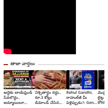
తాజా వార్తలు
అద్దెకు బాయ్‌ఫ్రెండ్
నిశ్చితార్థం రద్దు..
Rahul Gandhi,
మొబైల్
సేవలొద్దు..
రూ.3 కోట్లు
రాహుల్‌జీ మీ
లైట్ల 
అమ్మాయిలూ
డిమాండ్ చేసిన
పెళ్లెప్పుడు?: GenZ
రోగికి 